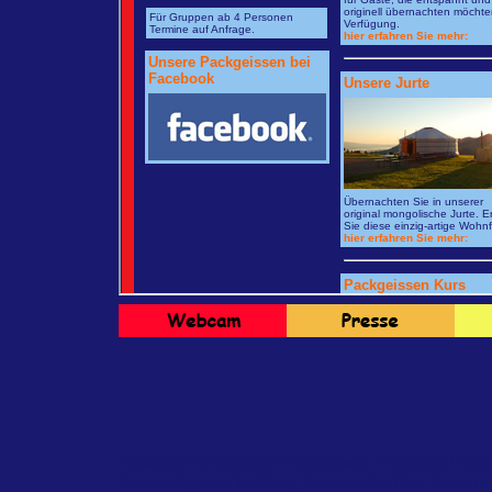
Packziege / Packgeiss / Packgeissen / Packgoat / Wor
Rucksackgeiss / Trekking Touren / Familien Touren /